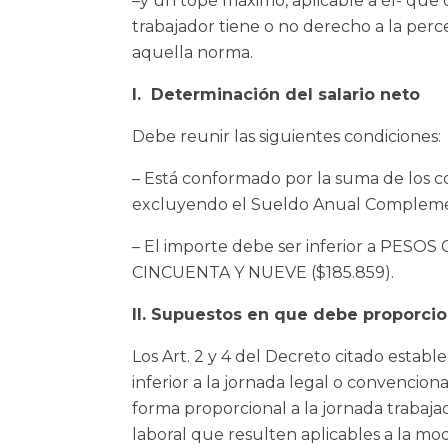
–y un tope máximo, aplicable a él- que 
trabajador tiene o no derecho a la perc
aquella norma.
I. Determinación del salario neto
Debe reunir las siguientes condiciones:
– Está conformado por la suma de los 
excluyendo el Sueldo Anual Compleme
– El importe debe ser inferior a P
CINCUENTA Y NUEVE ($185.859).
II. Supuestos en que debe proporci
Los Art. 2 y 4 del Decreto citado estab
inferior a la jornada legal o convencion
forma proporcional a la jornada trabaj
laboral que resulten aplicables a la