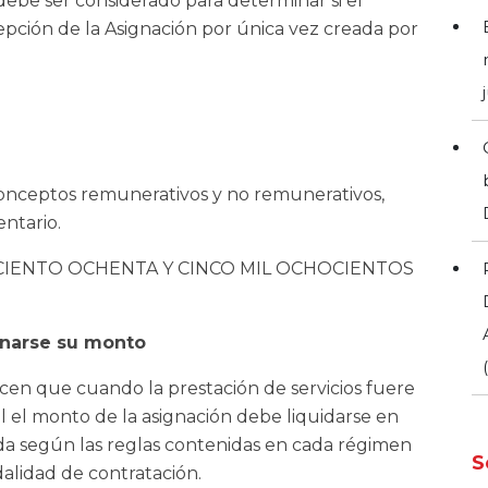
debe ser considerado para determinar si el
epción de la Asignación por única vez creada por
conceptos remunerativos y no remunerativos,
ntario.
ESOS CIENTO OCHENTA Y CINCO MIL OCHOCIENTOS
onarse su monto
lecen que cuando la prestación de servicios fuere
al el monto de la asignación debe liquidarse en
ada según las reglas contenidas en cada régimen
S
 modalidad de contratación.