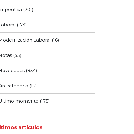
Impositiva
(201)
Laboral
(174)
Modernización Laboral
(16)
Notas
(55)
Novedades
(854)
Sin categoría
(15)
Último momento
(175)
ltimos artículos