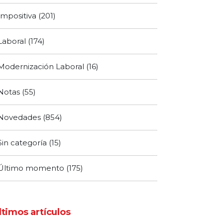
Impositiva
(201)
Laboral
(174)
Modernización Laboral
(16)
Notas
(55)
Novedades
(854)
Sin categoría
(15)
Último momento
(175)
ltimos artículos