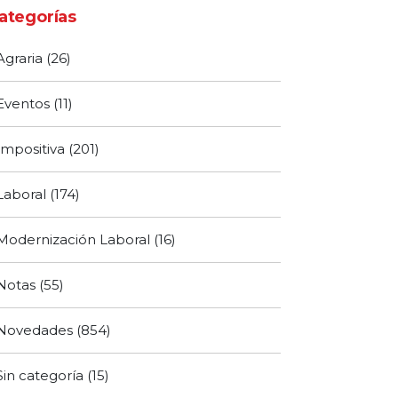
ategorías
Agraria
(26)
Eventos
(11)
Impositiva
(201)
Laboral
(174)
Modernización Laboral
(16)
Notas
(55)
Novedades
(854)
Sin categoría
(15)