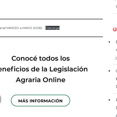
larial MARZO a MAYO 2026)-
Descarga
Ú