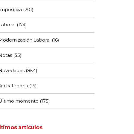
Impositiva
(201)
Laboral
(174)
Modernización Laboral
(16)
Notas
(55)
Novedades
(854)
Sin categoría
(15)
Último momento
(175)
ltimos artículos