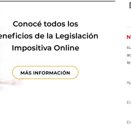
N
s
a
le