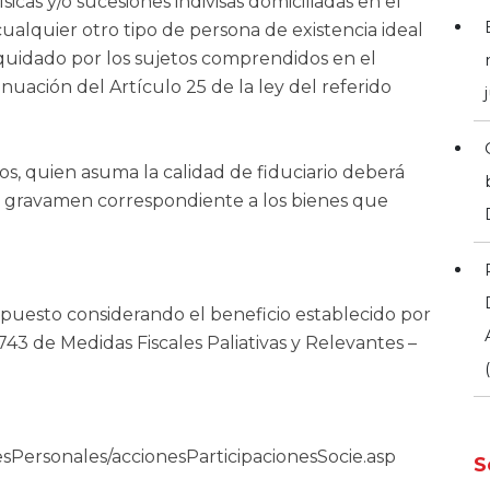
sicas y/o sucesiones indivisas domiciliadas en el
 cualquier otro tipo de persona de existencia ideal
liquidado por los sujetos comprendidos en el
nuación del Artículo 25 de la ley del referido
os, quien asuma la calidad de fiduciario deberá
l gravamen correspondiente a los bienes que
impuesto considerando el beneficio establecido por
7.743 de Medidas Fiscales Paliativas y Relevantes –
nesPersonales/accionesParticipacionesSocie.asp
S