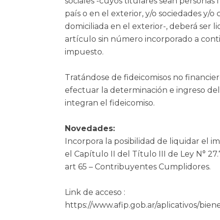
sociales -cuyos titulares sean personas fí
país o en el exterior, y/o sociedades y/o
domiciliada en el exterior-, deberá ser 
artículo sin número incorporado a conti
impuesto.
Tratándose de fideicomisos no financier
efectuar la determinación e ingreso de
integran el fideicomiso.
Novedades:
Incorpora la posibilidad de liquidar el 
el Capítulo II del Título III de Ley N° 2
art 65 – Contribuyentes Cumplidores.
Link de acceso :
https://www.afip.gob.ar/aplicativos/bie