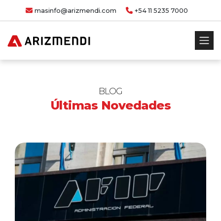
masinfo@arizmendi.com
+54 11 5235 7000
BLOG
Últimas Novedades