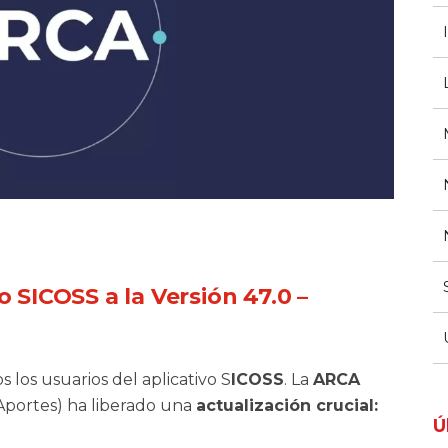
o SICOSS a la Versión 47.0 –
 los usuarios del aplicativo S
ICOSS
. La
ARCA
Aportes) ha liberado una
actualización crucial:
Ú