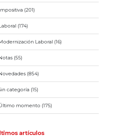
Impositiva
(201)
Laboral
(174)
Modernización Laboral
(16)
Notas
(55)
Novedades
(854)
Sin categoría
(15)
Último momento
(175)
ltimos artículos