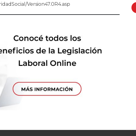
uridadSocial/Version47.0R4.asp