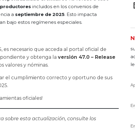
e productores
incluidos en los convenios de
encia a
septiembre de 2025
. Esto impacta
an bajo estos regímenes especiales.
N
s
, es necesario que acceda al portal oficial de
a
espondiente y obtenga la
versión 47.0 – Release
le
s valores y nóminas.
ar el cumplimiento correcto y oportuno de sus
025.
mientas oficiales!
a sobre esta actualización, consulte los