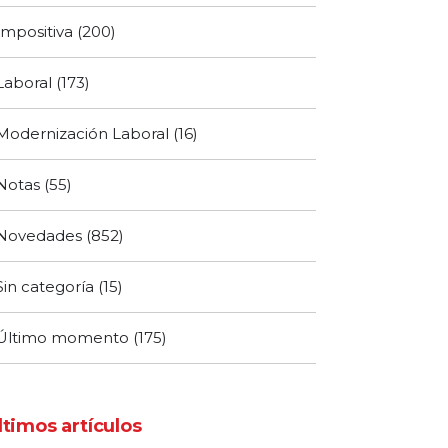
Impositiva
(200)
Laboral
(173)
Modernización Laboral
(16)
Notas
(55)
Novedades
(852)
Sin categoría
(15)
Último momento
(175)
ltimos artículos