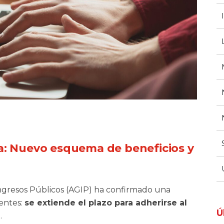
a: Nuevo esquema de beneficios y
gresos Públicos (AGIP) ha confirmado una
entes:
se extiende el plazo para adherirse al
Ú
a
.