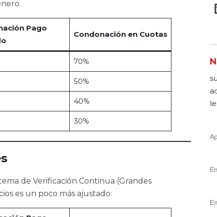
enero.
ación Pago
Condonación en Cuotas
do
N
70%
s
50%
a
40%
le
30%
es
istema de Verificación Continua (Grandes
ios es un poco más ajustado: