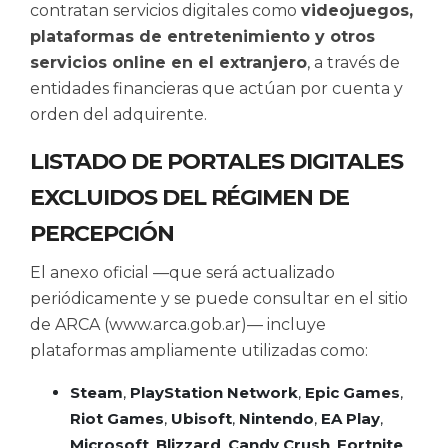
contratan servicios digitales como
videojuegos,
plataformas de entretenimiento y otros
servicios online en el extranjero
, a través de
entidades financieras que actúan por cuenta y
orden del adquirente.
LISTADO DE PORTALES DIGITALES
EXCLUIDOS DEL RÉGIMEN DE
PERCEPCIÓN
El anexo oficial —que será actualizado
periódicamente y se puede consultar en el sitio
de ARCA (
www.arca.gob.ar
)— incluye
plataformas ampliamente utilizadas como:
Steam
,
PlayStation Network
,
Epic Games
,
Riot Games
,
Ubisoft
,
Nintendo
,
EA Play
,
Microsoft
,
Blizzard
,
Candy Crush
,
Fortnite
,