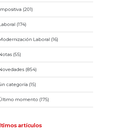
Impositiva
(201)
Laboral
(174)
Modernización Laboral
(16)
Notas
(55)
Novedades
(854)
Sin categoría
(15)
Último momento
(175)
ltimos artículos