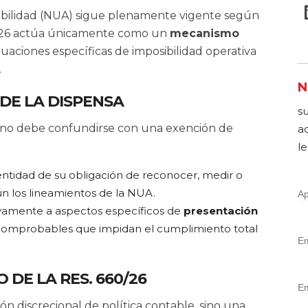
abilidad (NUA) sigue plenamente vigente según
0/26 actúa únicamente como un
mecanismo
uaciones específicas de imposibilidad operativa
.
N
 DE LA DISPENSA
s
y no debe confundirse con una exención de
a
le
ntidad de su obligación de reconocer, medir o
ún los lineamientos de la NUA.
ivamente a aspectos específicos de
presentación
 comprobables que impidan el cumplimiento total
 DE LA RES. 660/26
ón discrecional de política contable, sino una