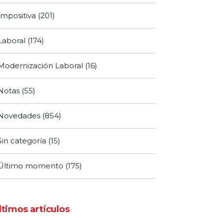
Impositiva
(201)
Laboral
(174)
Modernización Laboral
(16)
Notas
(55)
Novedades
(854)
Sin categoría
(15)
Último momento
(175)
ltimos artículos