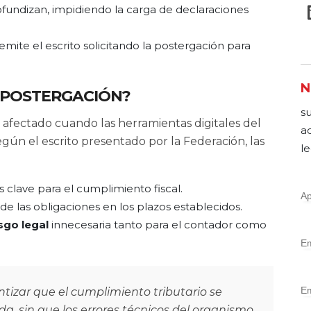
rofundizan, impidiendo la carga de declaraciones
ite el escrito solicitando la postergación para
N
A POSTERGACIÓN?
s
e afectado cuando las herramientas digitales del
a
ún el escrito presentado por la Federación, las
le
s clave para el cumplimiento fiscal.
de las obligaciones en los plazos establecidos.
sgo legal
innecesaria tanto para el contador como
ntizar que el cumplimiento tributario se
a, sin que los errores técnicos del organismo