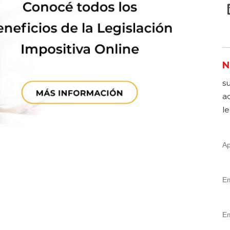
N
s
a
le