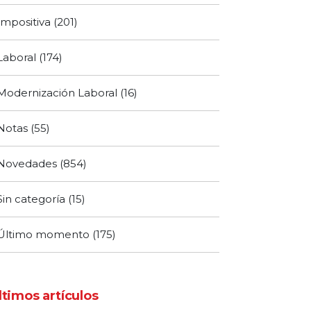
Impositiva
(201)
Laboral
(174)
Modernización Laboral
(16)
Notas
(55)
Novedades
(854)
Sin categoría
(15)
Último momento
(175)
ltimos artículos