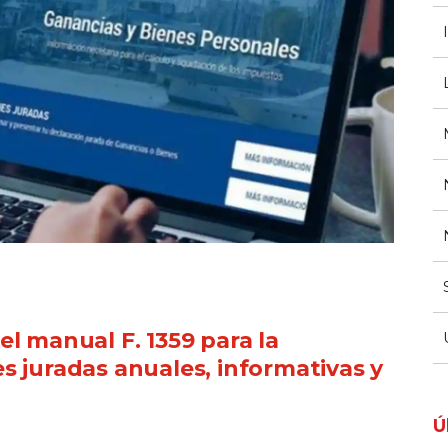
l manual F. 1359 para la
s juradas anuales, informativas y
Ú