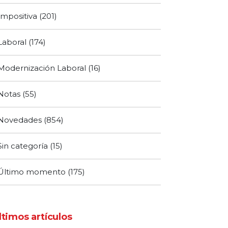
Impositiva
(201)
Laboral
(174)
Modernización Laboral
(16)
Notas
(55)
Novedades
(854)
Sin categoría
(15)
Último momento
(175)
ltimos artículos