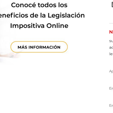
N
s
a
le