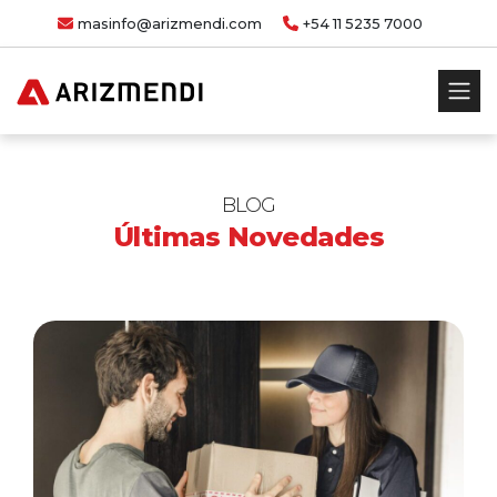
masinfo@arizmendi.com
+54 11 5235 7000
BLOG
Últimas Novedades