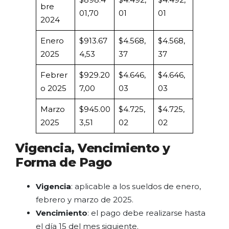
bre
01,70
01
01
2024
Enero
$913.67
$4.568,
$4.568,
2025
4,53
37
37
Febrer
$929.20
$4.646,
$4.646,
o 2025
7,00
03
03
Marzo
$945.00
$4.725,
$4.725,
2025
3,51
02
02
Vigencia, Vencimiento y
Forma de Pago
Vigencia
: aplicable a los sueldos de enero,
febrero y marzo de 2025.
Vencimiento
: el pago debe realizarse hasta
el día 15 del mes siguiente.