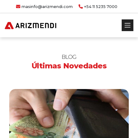
masinfo@arizmendi.com
+54 11 5235 7000
BLOG
Últimas Novedades