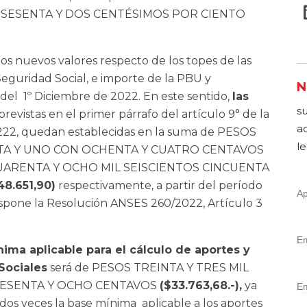
ON SESENTA Y DOS CENTÉSIMOS POR CIENTO
 los nuevos valores respecto de los topes de las
eguridad Social, e importe de la PBU y
N
del 1º Diciembre de 2022. En este sentido,
las
s
previstas en el primer párrafo del artículo 9° de la
a
6.222, quedan establecidas en la suma de PESOS
le
TA Y UNO CON OCHENTA Y CUATRO CENTAVOS
UARENTA Y OCHO MIL SEISCIENTOS CINCUENTA
48.651,90)
respectivamente, a partir del período
ispone la Resolución ANSES 260/2022, Artículo 3
ima aplicable para el cálculo de aportes y
Sociales
será de PESOS TREINTA Y TRES MIL
SESENTA Y OCHO CENTAVOS
($33.763,68.-),
ya
dos veces la base mínima aplicable a los aportes