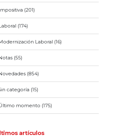
Impositiva
(201)
Laboral
(174)
Modernización Laboral
(16)
Notas
(55)
Novedades
(854)
Sin categoría
(15)
Último momento
(175)
ltimos artículos