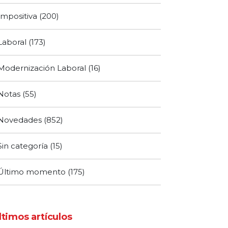
Impositiva
(200)
Laboral
(173)
Modernización Laboral
(16)
Notas
(55)
Novedades
(852)
Sin categoría
(15)
Último momento
(175)
ltimos artículos