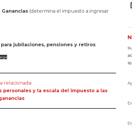
s Ganancias
(determina el impuesto a ingresar
N
ara jubilaciones, pensiones y retiros
:
s
a
arga
le
a relacionada:
 personales y la escala del impuesto a las
ganancias