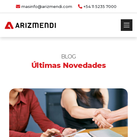
masinfo@arizmendi.com
+54 11 5235 7000
BLOG
Últimas Novedades